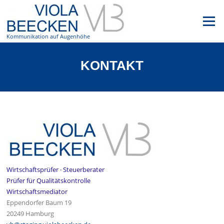
Zum
Inhalt
Menü
springen
Kommunikation auf Augenhöhe
KONTAKT
Wi
r
tschaftsprüfer · Steuerberater
Prüfer für Qualitätskontrolle
Wi
r
tschaftsmediator
Eppendorfer Baum 19
20249 Hamburg